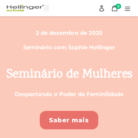
Pular
0
Fazer login
Carrinho
itens
para
o
conteúdo
2 de dezembro de 2025
June 13, 2025
Seminário com Sophie Hellinger
Seminário de Mulheres
Despertando o Poder da Feminilidade
Saber mais